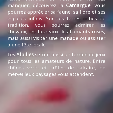
manquer, découvrez la
Camargue
. Vous
pourrez apprécier sa faune, sa flore et ses
espaces infinis. Sur ces terres riches de
tradition, vous pourrez admirer les
chevaux, les taureaux, les flamants roses,
mais aussi visiter une manade ou assister
à une fête locale.
Les
Alpilles
seront aussi un terrain de jeux
pour tous les amateurs de nature. Entre
chênes verts et crêtes de calcaire, de
merveilleux paysages vous attendent.