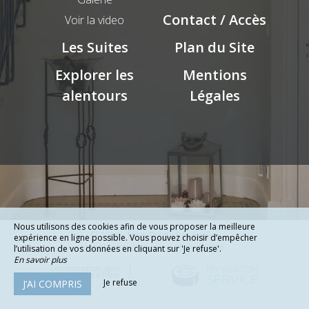
Contact / Accès
Voir la video
Les Suites
Plan du Site
Explorer les
Mentions
alentours
Légales
Nous utilisons des cookies afin de vous proposer la meilleure
© 2026 - Tous Droits Réservés
expérience en ligne possible. Vous pouvez choisir d’empêcher
Mentions Légales
Plan du Site
l’utilisation de vos données en cliquant sur 'Je refuse'.
En savoir plus
Communication pour
chambres d'hôtes
Je refuse
J’AI COMPRIS